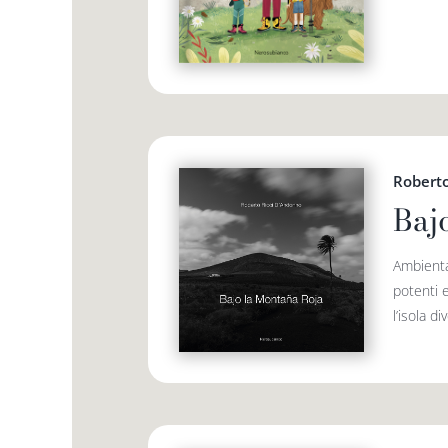
Roberto
Baj
Ambienta
potenti e
l’isola d