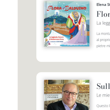
Elena S
Flo
La leg
La monta
al propri
pietre mi
Sull
Le mie
Questo l