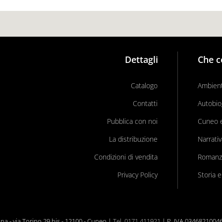
Dettagli
Che c
Catalogo
Ambient
Contatti
Autobio
Pubblica con noi
Cuneo e 
La distribuzione
Narrati
Condizioni di vendita
Romanz
Privacy Policy
Storia e
a - via Torino 29 bis - 12100 - Cuneo |
Tel. 0171 411921
| P. IVA 0346821004