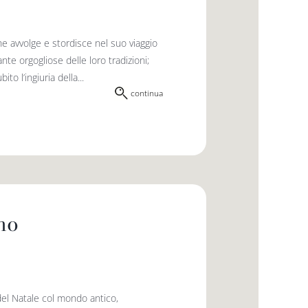
he avvolge e stordisce nel suo viaggio
nte orgogliose delle loro tradizioni;
o l’ingiuria della...
continua
no
del Natale col mondo antico,