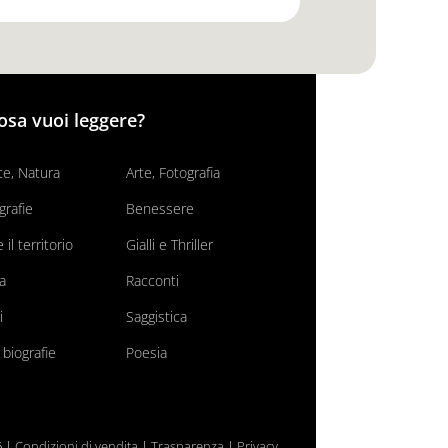
osa vuoi leggere?
e, Natura
Arte, Fotografia
grafie
Benessere
il territorio
Gialli e Thriller
va
Racconti
i
Saggistica
 biografie
Poesia
6 |
Condizioni di vendita
|
Trasparenza
|
Privacy