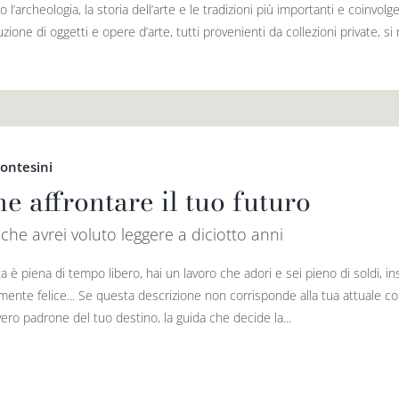
o l’archeologia, la storia dell’arte e le tradizioni più importanti e coinvol
uzione di oggetti e opere d’arte, tutti provenienti da collezioni private, si r
Montesini
e affrontare il tuo futuro
o che avrei voluto leggere a diciotto anni
ta è piena di tempo libero, hai un lavoro che adori e sei pieno di soldi,
ente felice... Se questa descrizione non corrisponde alla tua attuale con
 vero padrone del tuo destino, la guida che decide la...