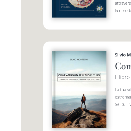
attravers
la riprod
Silvio 
Com
Il libr
La tua vi
estremam
Sei tu il