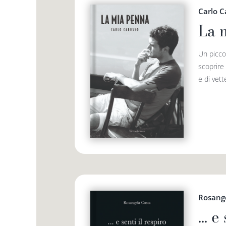
Carlo C
La 
Un picco
scoprire 
e di vette
Rosang
… e 