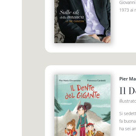
Giovanni
1973 ai n
Pier M
Il 
illustra
Si sedett
fa buona 
ha sei an