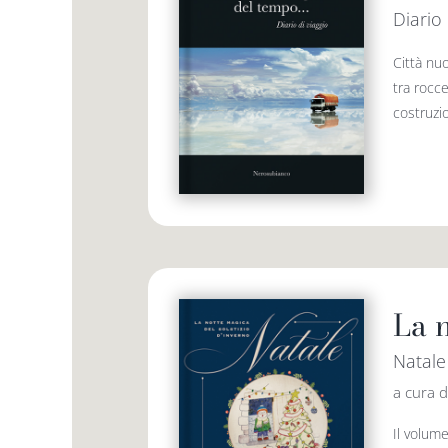
Diario 
Città nuo
tra rocce
costruzio
La n
Natale 
a cura 
Il volum