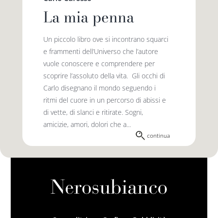
La mia penna
Un piccolo libro ove si incontrano squarci
e frammenti dell’Universo che l’autore
vuole conoscere e comprendere per
scoprire l’assoluto della vita. Gli occhi di
Carlo disegnano il mondo seguendo i
ritmi del cuore in un percorso di abissi e
di vette, di slanci e ritirate. Sogni,
amicizie, amori, dolori che a...
continua