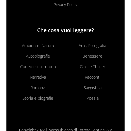
Privacy Policy
Che cosa vuoi leggere?
Ambiente, Natura
Arte, Fotografia
Autobiografie
Benessere
Cuneo e il territorio
Gialli e Thriller
Narrativa
Racconti
Romanzi
Saggistica
Storia e biografie
Poesia
Copyright 2022 | Nerosubianco di Ferrero Sabrina - via