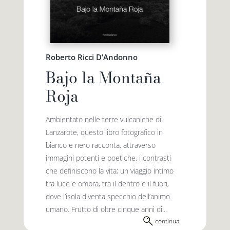
Roberto Ricci D’Andonno
Bajo la Montaña
Roja
Ambientato nelle terre vulcaniche di
Lanzarote, questo libro fotografico in
bianco e nero racconta, attraverso
immagini potenti e poetiche, i contrasti
che definiscono la vita; un viaggio intimo
tra luce e ombra, tra il dentro e il fuori,
dove l’isola diventa specchio dell’animo
umano. Frutto di oltre cinque anni di...
continua