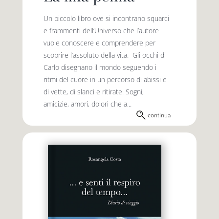
Un piccolo libro ove si incontrano squarci
e frammenti dell’Universo che l’autore
vuole conoscere e comprendere per
scoprire l’assoluto della vita. Gli occhi di
Carlo disegnano il mondo seguendo i
ritmi del cuore in un percorso di abissi e
di vette, di slanci e ritirate. Sogni,
amicizie, amori, dolori che a...
continua