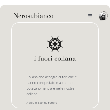
Skip
to
content
Toggle
Navigation
noi
il catalogo
gli autori
le bandiere le drizze
e-book
le bandiere le bandiere in verticale
Collana che accoglie autori che ci
hanno conquistato ma che non
potevano rientrare nelle nostre
outlet
le drizze
collane.
A cura di Sabrina Ferrero
contatti
le golette