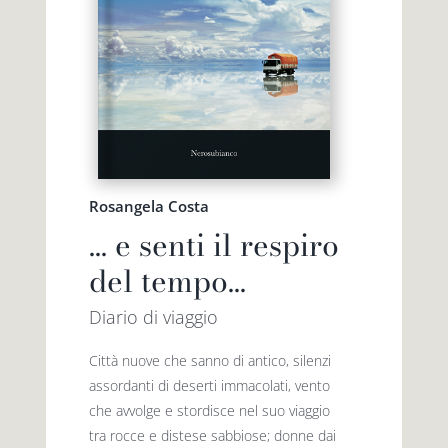
Rosangela Costa
… e senti il respiro
del tempo…
Diario di viaggio
Città nuove che sanno di antico, silenzi
assordanti di deserti immacolati, vento
che avvolge e stordisce nel suo viaggio
tra rocce e distese sabbiose; donne dai