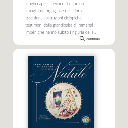
lunghi capelli corvini e dal sorriso
smagliante orgogliose delle loro
tradizioni; costruzioni ciclopiche
testimoni della grandiosità di immensi
imperi che hanno subito l’ingiuria della...
continua