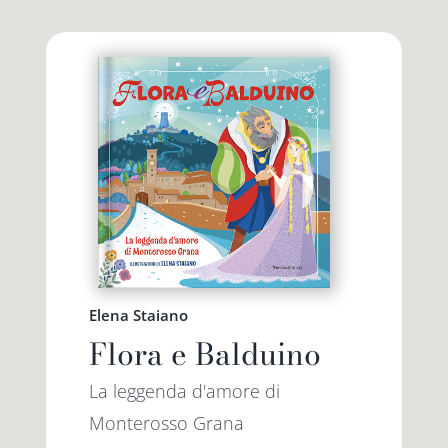
Premio letterario Giallovalle
le onde
il tuo carrello
il porto
Search
i traghetti
for:
le zattere
Elena Staiano
i fuori collana
Flora e Balduino
La leggenda d'amore di
Monterosso Grana