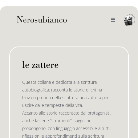
Skip
to
content
Toggle
Navigation
noi
il catalogo
le zattere
gli autori
le bandiere le drizze
Questa collana è dedicata alla scrittura
autobiografica: racconta le storie di chi ha
e-book
le bandiere le bandiere in verticale
trovato proprio nella scrittura una zattera per
uscire dalle tempeste della vita.
Accanto alle storie raccontate dai protagonisti,
outlet
le drizze
anche la serie “strumenti”: saggi che
propongono, con linguaggio accessibile a tutti,
riflessioni e approfondimenti sulla scrittura
contatti
le golette