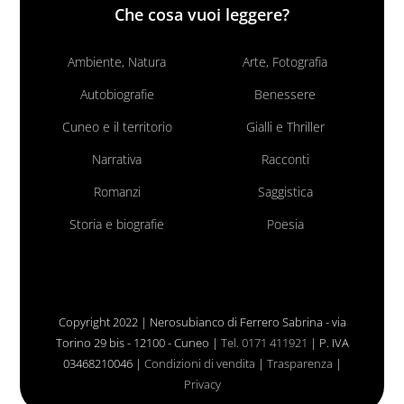
Che cosa vuoi leggere?
Ambiente, Natura
Arte, Fotografia
Autobiografie
Benessere
Cuneo e il territorio
Gialli e Thriller
Narrativa
Racconti
Romanzi
Saggistica
Storia e biografie
Poesia
Copyright 2022 | Nerosubianco di Ferrero Sabrina - via
Torino 29 bis - 12100 - Cuneo |
Tel. 0171 411921
| P. IVA
03468210046 |
Condizioni di vendita
|
Trasparenza
|
Privacy