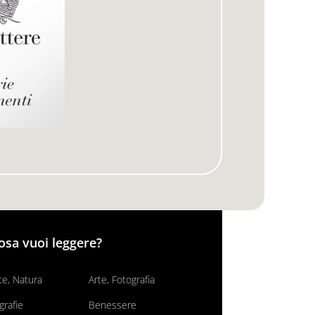
osa vuoi leggere?
e, Natura
Arte, Fotografia
grafie
Benessere