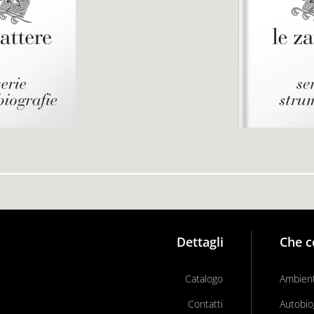
Dettagli
Che c
Catalogo
Ambient
Contatti
Autobio