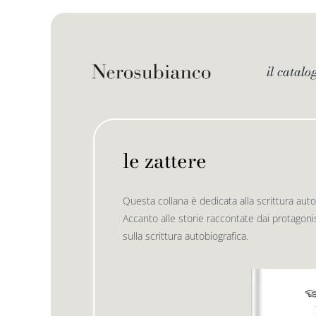
Skip
to
content
il catalo
le zattere
Questa collana è dedicata alla scrittura autob
Accanto alle storie raccontate dai protagonis
sulla scrittura autobiografica.