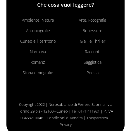
Che cosa vuoi leggere?
Ambiente, Natura
Arte, Fotografia
Autobiografie
Benessere
Cuneo e il territorio
Gialli e Thriller
Narrativa
Racconti
Romanzi
Saggistica
Storia e biografie
Poesia
Copyright 2022 | Nerosubianco di Ferrero Sabrina - via
Torino 29 bis - 12100 - Cuneo |
Tel. 0171 411921
| P. IVA
03468210046 |
Condizioni di vendita
|
Trasparenza
|
Privacy