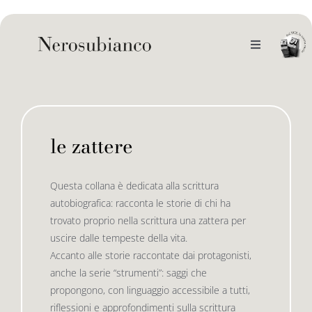
Skip
to
content
Toggle
Navigation
noi
il catalogo
le zattere
gli autori
le bandiere le drizze
Questa collana è dedicata alla scrittura
autobiografica: racconta le storie di chi ha
e-book
le bandiere le bandiere in verticale
trovato proprio nella scrittura una zattera per
uscire dalle tempeste della vita.
Accanto alle storie raccontate dai protagonisti,
outlet
le drizze
anche la serie “strumenti”: saggi che
propongono, con linguaggio accessibile a tutti,
riflessioni e approfondimenti sulla scrittura
contatti
le golette