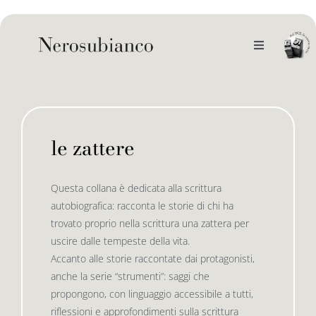
Skip
to
content
Toggle
Navigation
noi
il catalogo
le zattere
gli autori
le bandiere le drizze
Questa collana è dedicata alla scrittura
autobiografica: racconta le storie di chi ha
e-book
le bandiere le bandiere in verticale
trovato proprio nella scrittura una zattera per
uscire dalle tempeste della vita.
Accanto alle storie raccontate dai protagonisti,
outlet
le drizze
anche la serie “strumenti”: saggi che
propongono, con linguaggio accessibile a tutti,
riflessioni e approfondimenti sulla scrittura
contatti
le golette