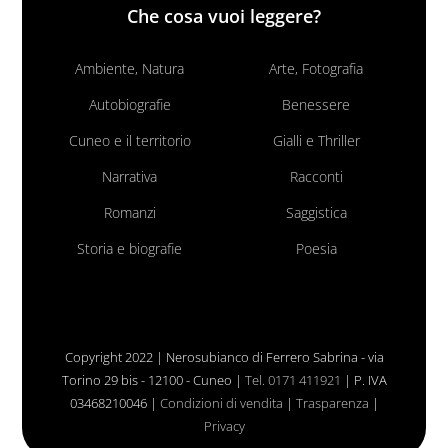
Che cosa vuoi leggere?
Ambiente, Natura
Arte, Fotografia
Autobiografie
Benessere
Cuneo e il territorio
Gialli e Thriller
Narrativa
Racconti
Romanzi
Saggistica
Storia e biografie
Poesia
Copyright 2022 | Nerosubianco di Ferrero Sabrina - via
Torino 29 bis - 12100 - Cuneo |
Tel. 0171 411921
| P. IVA
03468210046 |
Condizioni di vendita
|
Trasparenza
|
Privacy