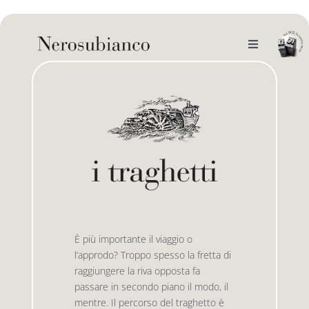
Skip
to
content
Toggle
Navigation
noi
il catalogo
gli autori
le bandiere le drizze
e-book
le bandiere le bandiere in verticale
È più importante il viaggio o
l’approdo? Troppo spesso la fretta di
outlet
le drizze
raggiungere la riva opposta fa
passare in secondo piano il modo, il
mentre. Il percorso del traghetto è
contatti
le golette