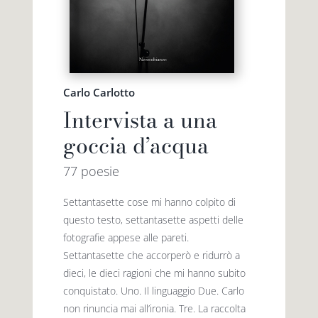
Carlo Carlotto
Intervista a una
goccia d’acqua
77 poesie
Settantasette cose mi hanno colpito di
questo testo, settantasette aspetti delle
fotografie appese alle pareti.
Settantasette che accorperò e ridurrò a
dieci, le dieci ragioni che mi hanno subito
conquistato. Uno. Il linguaggio Due. Carlo
non rinuncia mai all’ironia. Tre. La raccolta