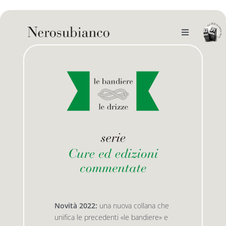
Skip
to
content
Toggle
Navigation
noi
il catalogo
gli autori
le bandiere le drizze
e-book
le bandiere le bandiere in verticale
outlet
le drizze
Novità 2022:
una nuova collana che
unifica le precedenti «le bandiere» e
contatti
le golette