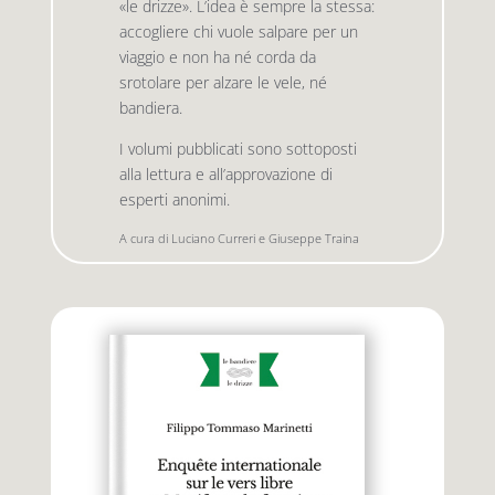
«le drizze». L’idea è sempre la stessa:
accogliere chi vuole salpare per un
viaggio e non ha né corda da
Premio letterario Giallovalle
le onde
srotolare per alzare le vele, né
bandiera.
il tuo carrello
il porto
I volumi pubblicati sono sottoposti
alla lettura e all’approvazione di
esperti anonimi.
Search
i traghetti
for:
A cura di Luciano Curreri e Giuseppe Traina
le zattere
i fuori collana