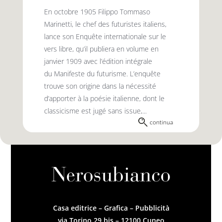
En octobre 1905 Filippo Tommaso
Marinetti, le chef des futuristes italiens,
lance son Enquête internationale sur le
vers libre, qu’il publiera en volume en
janvier 1909 avec l’édition intégrale
du Manifeste du futurisme. L’enquête
trouve son origine dans la nécessité
d’apporter à la poésie italienne, dont le
classicisme est jugé sans issue,...
continua
Casa editrice – Grafica – Pubblicità
via Torino 29 bis – 12100 Cuneo