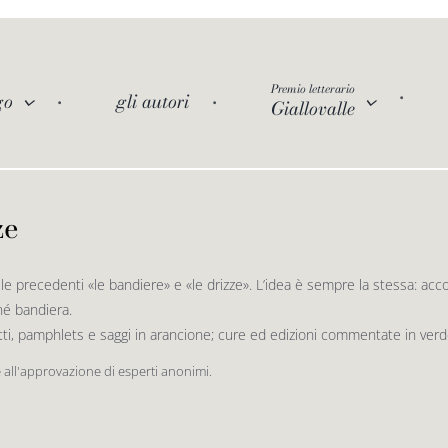
Premio letterario
go
gli autori
Giallovalle
ze
le precedenti «le bandiere» e «le drizze». L’idea è sempre la stessa: acco
né bandiera.
 atti, pamphlets e saggi in arancione; cure ed edizioni commentate in verde;
e all'approvazione di esperti anonimi.