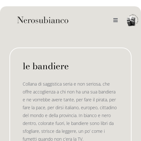
Skip
to
content
Toggle
Navigation
noi
il catalogo
le bandiere
gli autori
le bandiere le drizze
Collana di saggistica seria e non seriosa, che
offre accoglienza a chi non ha una sua bandiera
e-book
le bandiere le bandiere in verticale
e ne vorrebbe avere tante, per fare il pirata, per
fare la pace, per dirsi italiano, europeo, cittadino
del mondo e della provincia. In bianco e nero
outlet
le drizze
dentro, colorate fuori, le bandiere sono libri da
sfogliare, strisce da leggere, un po’ come i
fumetti quando non c’era la TV.
contatti
le golette