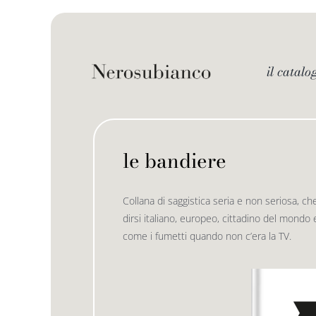
Skip
to
content
il catalo
le bandiere
Collana di saggistica seria e non seriosa, ch
dirsi italiano, europeo, cittadino del mondo e
come i fumetti quando non c’era la TV.