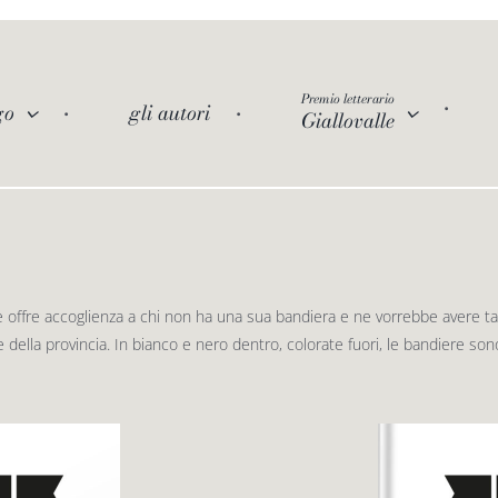
Premio letterario
go
gli autori
Giallovalle
e offre accoglienza a chi non ha una sua bandiera e ne vorrebbe avere tante
 della provincia. In bianco e nero dentro, colorate fuori, le bandiere sono 