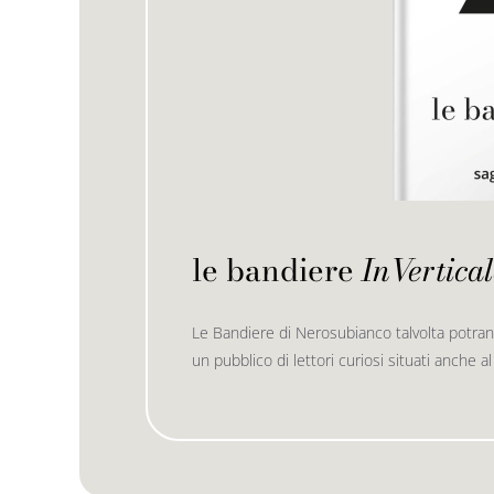
le bandiere
InVertical
Le Bandiere di Nerosubianco talvolta potran
un pubblico di lettori curiosi situati anche al 