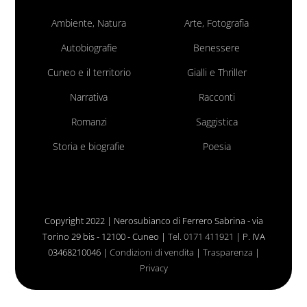
Ambiente, Natura
Arte, Fotografia
Autobiografie
Benessere
Cuneo e il territorio
Gialli e Thriller
Narrativa
Racconti
Romanzi
Saggistica
Storia e biografie
Poesia
Copyright 2022 | Nerosubianco di Ferrero Sabrina - via
Torino 29 bis - 12100 - Cuneo |
Tel. 0171 411921
| P. IVA
03468210046 |
Condizioni di vendita
|
Trasparenza
|
Privacy