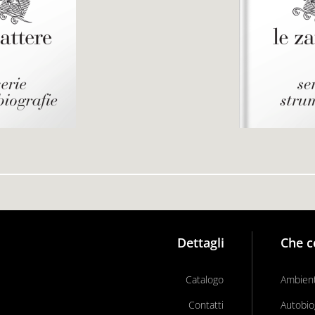
Dettagli
Che c
Catalogo
Ambient
Contatti
Autobio