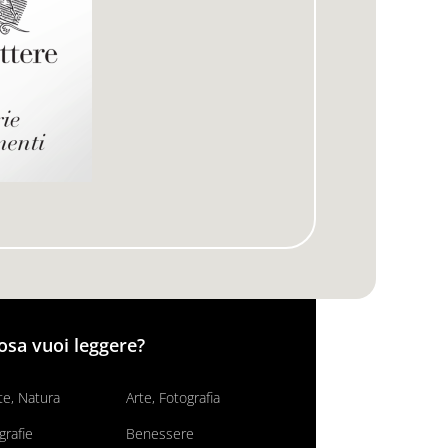
osa vuoi leggere?
e, Natura
Arte, Fotografia
grafie
Benessere