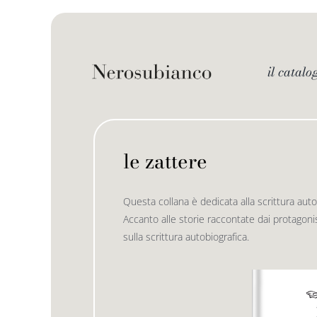
Skip
to
content
il catalo
le zattere
Questa collana è dedicata alla scrittura autob
Accanto alle storie raccontate dai protagonis
sulla scrittura autobiografica.