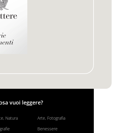
osa vuoi leggere?
e, Natura
Arte, Fotografia
grafie
Benessere