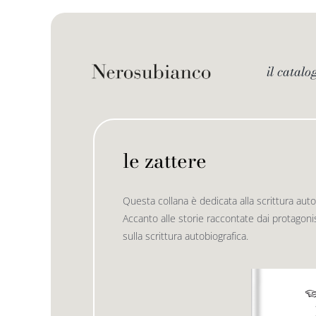
Skip
to
content
il catalo
le zattere
Questa collana è dedicata alla scrittura autob
Accanto alle storie raccontate dai protagonis
sulla scrittura autobiografica.