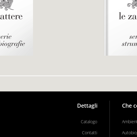
Dettagli
Che c
Catalogo
Ambient
Contatti
Autobio