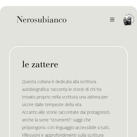
Skip
to
content
Toggle
Navigation
noi
il catalogo
le zattere
gli autori
le bandiere le drizze
Questa collana è dedicata alla scrittura
autobiografica: racconta le storie di chi ha
e-book
le bandiere le bandiere in verticale
trovato proprio nella scrittura una zattera per
uscire dalle tempeste della vita.
Accanto alle storie raccontate dai protagonisti,
outlet
le drizze
anche la serie “strumenti”: saggi che
propongono, con linguaggio accessibile a tutti,
riflessioni e approfondimenti sulla scrittura
contatti
le golette