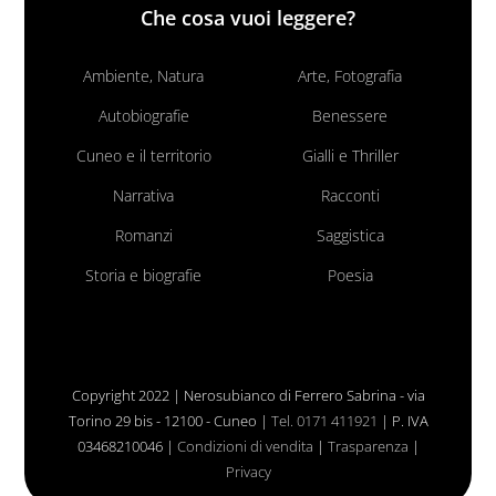
Che cosa vuoi leggere?
Ambiente, Natura
Arte, Fotografia
Autobiografie
Benessere
Cuneo e il territorio
Gialli e Thriller
Narrativa
Racconti
Romanzi
Saggistica
Storia e biografie
Poesia
Copyright 2022 | Nerosubianco di Ferrero Sabrina - via
Torino 29 bis - 12100 - Cuneo |
Tel. 0171 411921
| P. IVA
03468210046 |
Condizioni di vendita
|
Trasparenza
|
Privacy