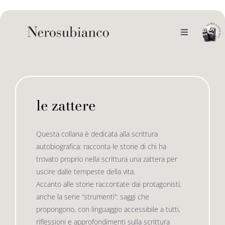
Skip
to
content
Toggle
Navigation
noi
il catalogo
le zattere
gli autori
le bandiere le drizze
Questa collana è dedicata alla scrittura
autobiografica: racconta le storie di chi ha
e-book
le bandiere le bandiere in verticale
trovato proprio nella scrittura una zattera per
uscire dalle tempeste della vita.
Accanto alle storie raccontate dai protagonisti,
outlet
le drizze
anche la serie “strumenti”: saggi che
propongono, con linguaggio accessibile a tutti,
riflessioni e approfondimenti sulla scrittura
contatti
le golette