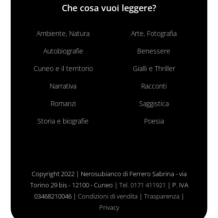
Che cosa vuoi leggere?
Ambiente, Natura
Arte, Fotografia
Autobiografie
Benessere
Cuneo e il territorio
Gialli e Thriller
Narrativa
Racconti
Romanzi
Saggistica
Storia e biografie
Poesia
Copyright 2022 | Nerosubianco di Ferrero Sabrina - via
Torino 29 bis - 12100 - Cuneo |
Tel. 0171 411921
| P. IVA
03468210046 |
Condizioni di vendita
|
Trasparenza
|
Privacy