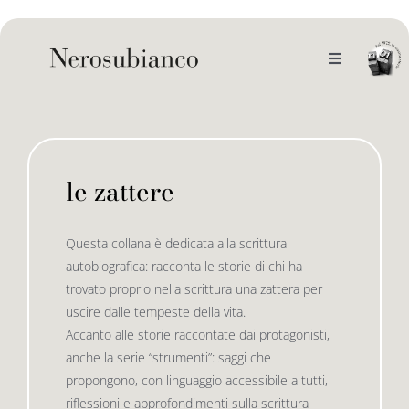
Skip
to
content
Toggle
Navigation
noi
il catalogo
le zattere
gli autori
le bandiere le drizze
Questa collana è dedicata alla scrittura
autobiografica: racconta le storie di chi ha
e-book
le bandiere le bandiere in verticale
trovato proprio nella scrittura una zattera per
uscire dalle tempeste della vita.
Accanto alle storie raccontate dai protagonisti,
outlet
le drizze
anche la serie “strumenti”: saggi che
propongono, con linguaggio accessibile a tutti,
riflessioni e approfondimenti sulla scrittura
contatti
le golette