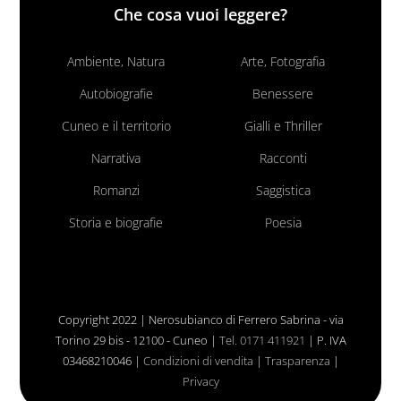
Che cosa vuoi leggere?
Ambiente, Natura
Arte, Fotografia
Autobiografie
Benessere
Cuneo e il territorio
Gialli e Thriller
Narrativa
Racconti
Romanzi
Saggistica
Storia e biografie
Poesia
Copyright 2022 | Nerosubianco di Ferrero Sabrina - via
Torino 29 bis - 12100 - Cuneo |
Tel. 0171 411921
| P. IVA
03468210046 |
Condizioni di vendita
|
Trasparenza
|
Privacy