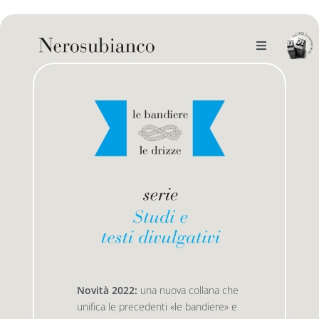
Skip
to
content
Toggle
Navigation
noi
il catalogo
gli autori
le bandiere le drizze
e-book
le bandiere le bandiere in verticale
outlet
le drizze
Novità 2022:
una nuova collana che
unifica le precedenti «le bandiere» e
contatti
le golette