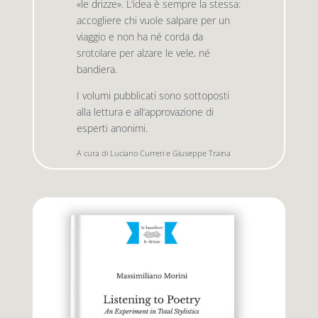
«le drizze». L’idea è sempre la stessa:
accogliere chi vuole salpare per un
viaggio e non ha né corda da
Premio letterario Giallovalle
le onde
srotolare per alzare le vele, né
bandiera.
il tuo carrello
il porto
I volumi pubblicati sono sottoposti
alla lettura e all’approvazione di
esperti anonimi.
Search
i traghetti
for:
A cura di Luciano Curreri e Giuseppe Traina
le zattere
i fuori collana