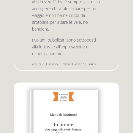
«le drizze». L’idea è sempre la stessa:
accogliere chi vuole salpare per un
viaggio e non ha né corda da
Premio letterario Giallovalle
le onde
srotolare per alzare le vele, né
bandiera.
il tuo carrello
il porto
I volumi pubblicati sono sottoposti
alla lettura e all’approvazione di
esperti anonimi.
Search
i traghetti
for:
A cura di Luciano Curreri e Giuseppe Traina
le zattere
i fuori collana