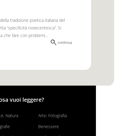
ella tradizione poetica italiana del
etta “specificità novecentesca”. Si
 a che fare con problemi...
continua
osa vuoi leggere?
e, Natura
Arte, Fotografia
grafie
Benessere