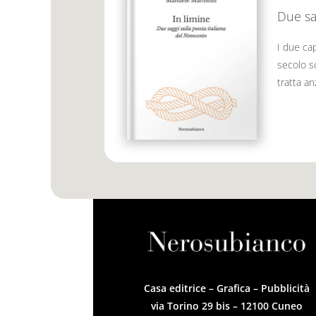
Due sa
I due cap
secolo sc
tratta an
Casa editrice – Grafica – Pubblicità
via Torino 29 bis – 12100 Cuneo