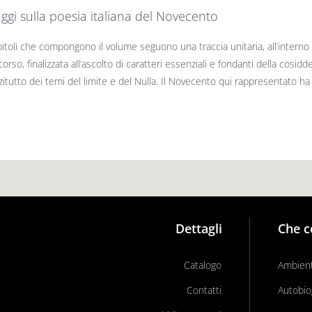
ggi sulla poesia italiana del Novecento
itoli che compongono il volume seguono una traccia unitaria, all’interno d
orso, finalizzata all’ascolto di caratteri essenziali e fondanti della cosidd
zitutto dei temi del limite e del Nulla. Il Novecento qui rappresentato ha
Dettagli
Che c
Catalogo
Ambient
Contatti
Autobio