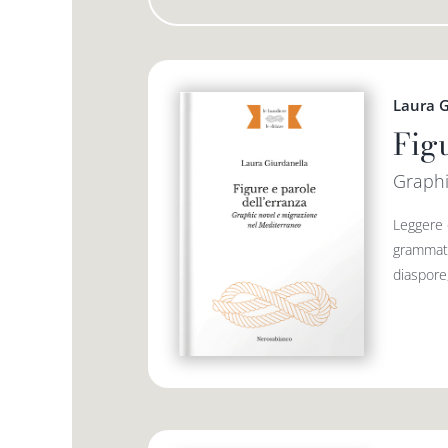
Laura G
Fig
Graphi
Leggere e
grammatic
diaspore,