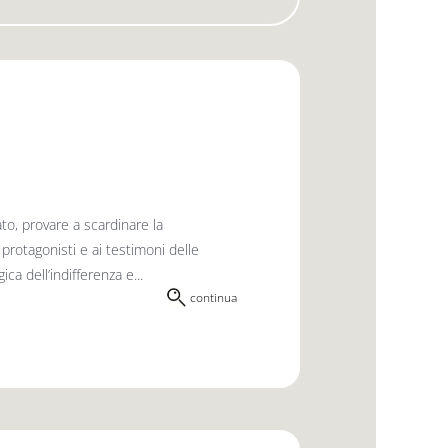
ato, provare a scardinare la
rotago­nisti e ai testimoni delle
ca dell’indiffe­renza e...
continua