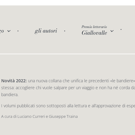
Premio letterario
go
gli autori
Giallovalle
Novità 2022:
una nuova collana che unifica le precedenti «le bandiere» 
stessa: accogliere chi vuole salpare per un viaggio e non ha né corda da 
bandiera.
I volumi pubblicati sono sottoposti alla lettura e all’approvazione di esp
A cura di Luciano Curreri e Giuseppe Traina