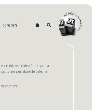
contatti
e «le drizze». L’idea è sempre la
srotolare per alzare le vele, né
erti anonimi.