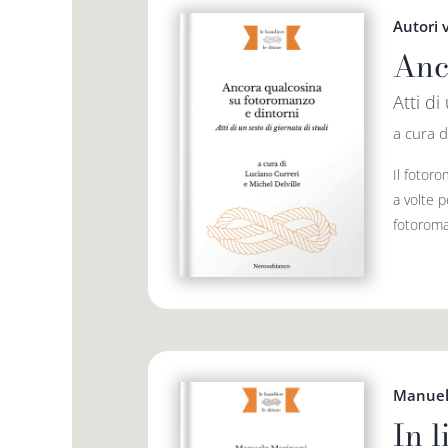
Autori 
Anc
Atti di
a cura d
Il fotoro
a volte p
fotoroman
Manuel
In 