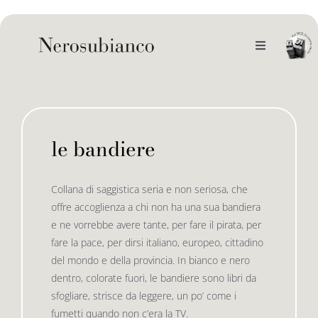
Skip
to
content
Toggle
Navigation
noi
il catalogo
le bandiere
gli autori
le bandiere le drizze
Collana di saggistica seria e non seriosa, che
offre accoglienza a chi non ha una sua bandiera
e-book
le bandiere le bandiere in verticale
e ne vorrebbe avere tante, per fare il pirata, per
fare la pace, per dirsi italiano, europeo, cittadino
del mondo e della provincia. In bianco e nero
outlet
le drizze
dentro, colorate fuori, le bandiere sono libri da
sfogliare, strisce da leggere, un po’ come i
fumetti quando non c’era la TV.
contatti
le golette