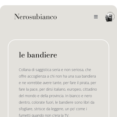
Skip
to
content
Toggle
Navigation
noi
il catalogo
le bandiere
gli autori
le bandiere le drizze
Collana di saggistica seria e non seriosa, che
offre accoglienza a chi non ha una sua bandiera
e-book
le bandiere le bandiere in verticale
e ne vorrebbe avere tante, per fare il pirata, per
fare la pace, per dirsi italiano, europeo, cittadino
del mondo e della provincia. In bianco e nero
outlet
le drizze
dentro, colorate fuori, le bandiere sono libri da
sfogliare, strisce da leggere, un po’ come i
fumetti quando non c’era la TV.
contatti
le golette