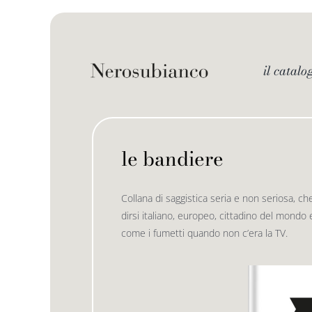
Skip
to
content
il catalo
le bandiere
Collana di saggistica seria e non seriosa, ch
dirsi italiano, europeo, cittadino del mondo e
come i fumetti quando non c’era la TV.