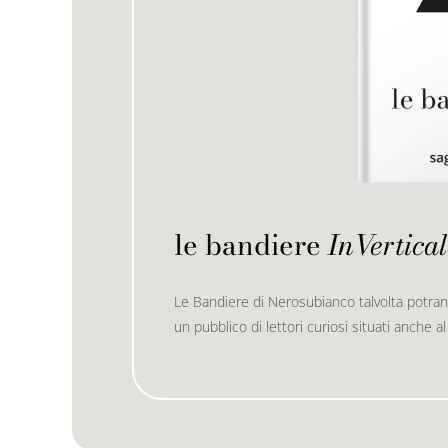
le bandiere
InVertical
Le Bandiere di Nerosubianco talvolta potran
un pubblico di lettori curiosi situati anche al 