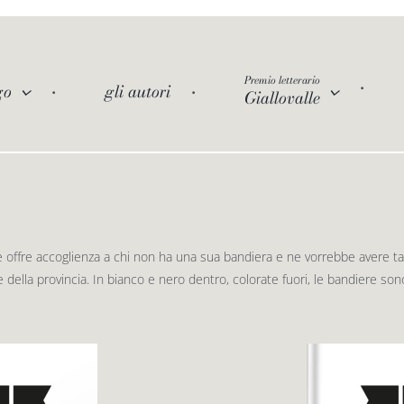
Premio letterario
go
gli autori
Giallovalle
e offre accoglienza a chi non ha una sua bandiera e ne vorrebbe avere tante
 della provincia. In bianco e nero dentro, colorate fuori, le bandiere sono 