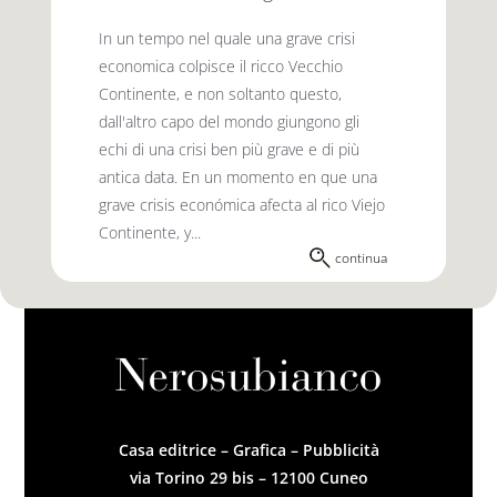
In un tempo nel quale una grave crisi
economica colpisce il ricco Vecchio
Continente, e non soltanto questo,
dall'altro capo del mondo giungono gli
echi di una crisi ben più grave e di più
antica data. En un momento en que una
grave crisis económica afecta al rico Viejo
Continente, y...
continua
Casa editrice – Grafica – Pubblicità
via Torino 29 bis – 12100 Cuneo