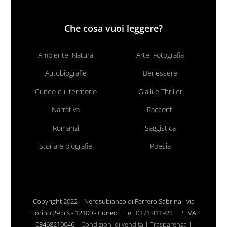
Che cosa vuoi leggere?
Ambiente, Natura
Arte, Fotografia
Autobiografie
Benessere
Cuneo e il territorio
Gialli e Thriller
Narrativa
Racconti
Romanzi
Saggistica
Storia e biografie
Poesia
Copyright 2022 | Nerosubianco di Ferrero Sabrina - via
Torino 29 bis - 12100 - Cuneo |
Tel. 0171 411921
| P. IVA
03468210046 |
Condizioni di vendita
|
Trasparenza
|