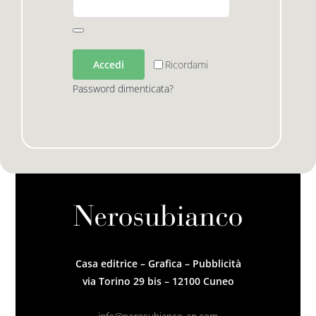
Premio letterario Giallovalle
le onde
Accedi
Ricordami
Password dimenticata?
il tuo carrello
il porto
Search
i traghetti
for:
le zattere
i fuori collana
Casa editrice – Grafica – Pubblicità
via Torino 29 bis – 12100 Cuneo