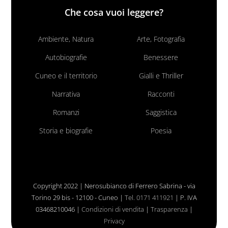
Che cosa vuoi leggere?
Ambiente, Natura
Arte, Fotografia
Autobiografie
Benessere
Cuneo e il territorio
Gialli e Thriller
Narrativa
Racconti
Romanzi
Saggistica
Storia e biografie
Poesia
Copyright 2022 | Nerosubianco di Ferrero Sabrina - via
Torino 29 bis - 12100 - Cuneo |
Tel. 0171 411921
| P. IVA
03468210046 |
Condizioni di vendita
|
Trasparenza
|
Privacy