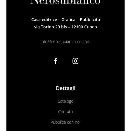
Premio letterario Giallovalle
le onde
Casa editrice – Grafica – Pubblicità
via Torino 29 bis – 12100 Cuneo
il tuo carrello
il porto
info@nerosubianco-cn.com
Search
i traghetti
for:
le zattere
Dettagli
i fuori collana
Catalogo
Contatti
Pubblica con noi