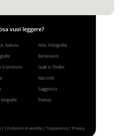
osa vuoi leggere?
e, Natura
Arte, Fotografia
grafie
Benessere
il territorio
Gialli e Thriller
va
Racconti
i
Saggistica
 biografie
Poesia
6 |
Condizioni di vendita
|
Trasparenza
|
Privacy