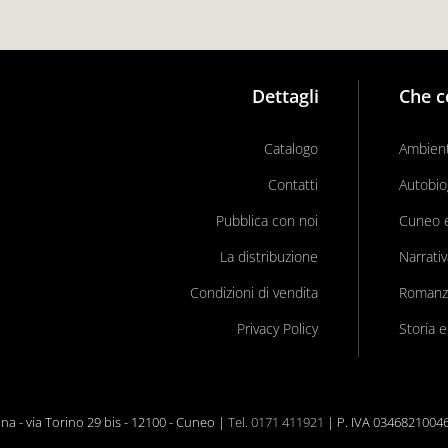
Dettagli
Che c
Catalogo
Ambient
Contatti
Autobio
Pubblica con noi
Cuneo e 
La distribuzione
Narrati
Condizioni di vendita
Romanz
Privacy Policy
Storia e
a - via Torino 29 bis - 12100 - Cuneo |
Tel. 0171 411921
| P. IVA 0346821004