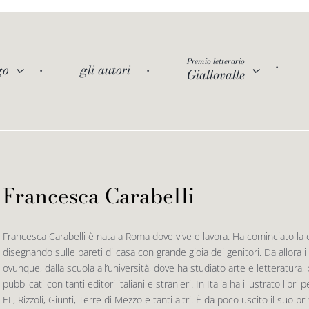
Premio letterario
go
gli autori
Giallovalle
Francesca Carabelli
Francesca Carabelli è nata a Roma dove vive e lavora. Ha cominciato la car
disegnando sulle pareti di casa con grande gioia dei genitori. Da allora 
ovunque, dalla scuola all’università, dove ha studiato arte e letteratura, pe
pubblicati con tanti editori italiani e stranieri. In Italia ha illustrato li
EL, Rizzoli, Giunti, Terre di Mezzo e tanti altri. È da poco uscito il suo