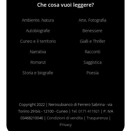
Che cosa vuoi leggere?
Ambiente, Natura
Arte, Fotografia
Autobiografie
Benessere
Cuneo e il territorio
Gialli e Thriller
Narrativa
Racconti
Romanzi
Saggistica
Storia e biografie
Poesia
Copyright 2022 | Nerosubianco di Ferrero Sabrina - via
Torino 29 bis - 12100 - Cuneo |
Tel. 0171 411921
| P. IVA
03468210046 |
Condizioni di vendita
|
Trasparenza
|
Privacy