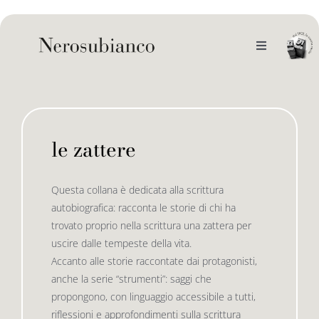
Skip
to
content
Toggle
Navigation
noi
il catalogo
le zattere
gli autori
le bandiere le drizze
Questa collana è dedicata alla scrittura
autobiografica: racconta le storie di chi ha
e-book
le bandiere le bandiere in verticale
trovato proprio nella scrittura una zattera per
uscire dalle tempeste della vita.
Accanto alle storie raccontate dai protagonisti,
outlet
le drizze
anche la serie “strumenti”: saggi che
propongono, con linguaggio accessibile a tutti,
riflessioni e approfondimenti sulla scrittura
contatti
le golette