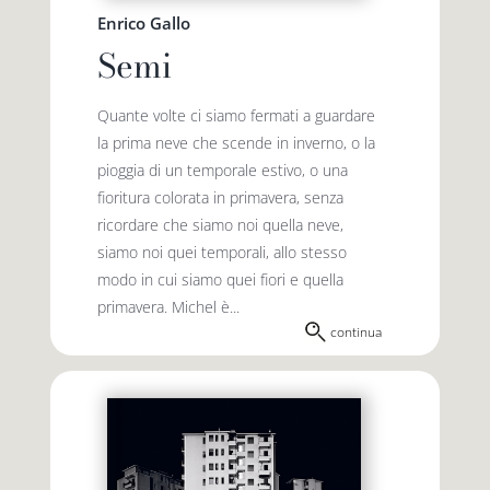
Enrico Gallo
Semi
Quante volte ci siamo fermati a guardare
la prima neve che scende in inverno, o la
pioggia di un temporale estivo, o una
fioritura colorata in primavera, senza
ricordare che siamo noi quella neve,
siamo noi quei temporali, allo stesso
modo in cui siamo quei fiori e quella
primavera. Michel è...
continua