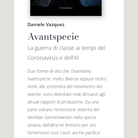
Daniele Vazquez
Avantspecie
La guerra di classe ai tempi del
Coronavirus e dell’AI
Due forme-di-vita che chiamiamo
Avantspecie, molto diverse eppure molto
simili, alle estremità del movimento del
vivente, sono diventate reali dinnanzi agli
attuali rapporti di produzione. Da una
parte evitano l’emersione violenta del
Wo/Man Gemeinwesen nella specie
umana, dall’altra ne limitano per ora
l’emersione tout court, anche pacifica: