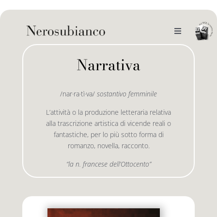
Skip
to
content
Toggle
Navigation
noi
Narrativa
il catalogo
/nar·ra·tì·va/
sostantivo femminile
L’attività o la produzione letteraria relativa
gli autori
le bandiere le drizze
alla trascrizione artistica di vicende reali o
fantastiche, per lo più sotto forma di
romanzo, novella, racconto.
e-book
le bandiere le bandiere in verticale
“la n. francese dell’Ottocento”
outlet
le drizze
contatti
le golette