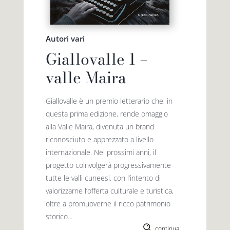
Autori vari
Giallovalle 1 –
valle Maira
Giallovalle è un premio letterario che, in
questa prima edizione, rende omaggio
alla Valle Maira, divenuta un brand
riconosciuto e apprezzato a livello
interna­zionale. Nei prossimi anni, il
progetto coinvolgerà progressivamente
tutte le valli cuneesi, con l’intento di
valorizzarne l’offerta culturale e turistica,
oltre a promuoverne il ricco patrimonio
storico...
continua