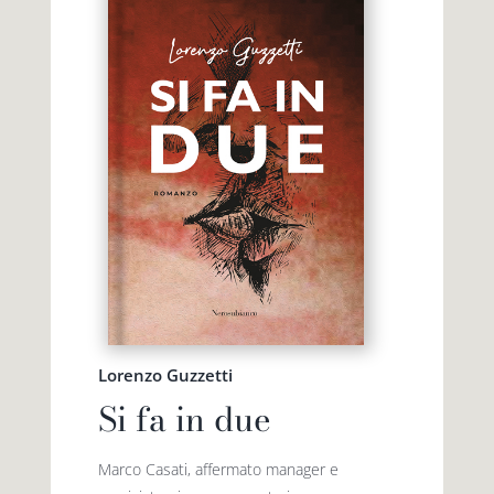
Premio letterario Giallovalle
le onde
il tuo carrello
il porto
Search
i traghetti
for:
le zattere
i fuori collana
Lorenzo Guzzetti
Si fa in due
Marco Casati, affermato manager e