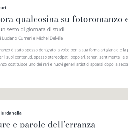
vari
ora qualcosina su fotoromanzo e
 un sesto di giornata di studi
i Luciano Curreri e Michel Delville
manzo è stato spesso denigrato, a volte per la sua forma artigianale e la po
er i suoi contenuti, spesso stereotipati, popolari, teneri, sentimentali e 
zo costituisce uno dei rari e nuovi generi artistici apparsi dopo la seco
iurdanella
ure e parole dell’erranza