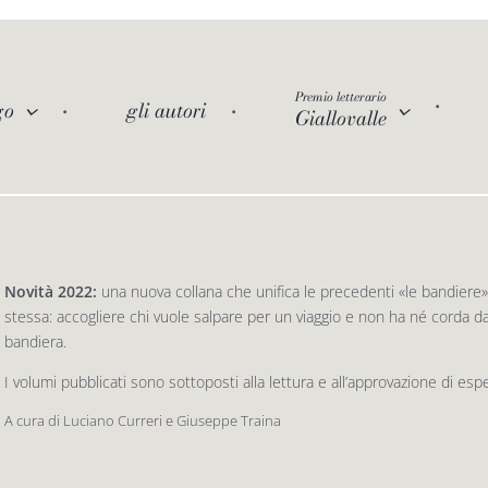
Premio letterario
go
gli autori
Giallovalle
Novità 2022:
una nuova collana che unifica le precedenti «le bandiere» 
stessa: accogliere chi vuole salpare per un viaggio e non ha né corda da 
bandiera.
I volumi pubblicati sono sottoposti alla lettura e all’approvazione di esp
A cura di Luciano Curreri e Giuseppe Traina