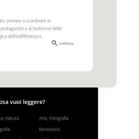
ato, provare a scardinare la
rotago­nisti e ai testimoni delle
ca dell’indiffe­renza e...
continua
osa vuoi leggere?
e, Natura
Arte, Fotografia
grafie
Benessere