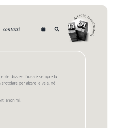
contatti
e «le drizze». L’idea è sempre la
srotolare per alzare le vele, né
erti anonimi.