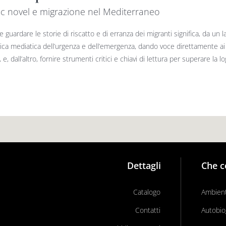
c novel e migrazione nel Mediterraneo
 guardare le storie di riscatto e di erranza dei migranti significa, da un l
a media­tica dell’urgenza e dell’emergenza, dando voce diretta­men­te ai p
 e, dall’altro, fornire strumenti critici e chiavi di lettura per superare la logi
Dettagli
Che c
Catalogo
Ambient
Contatti
Autobio