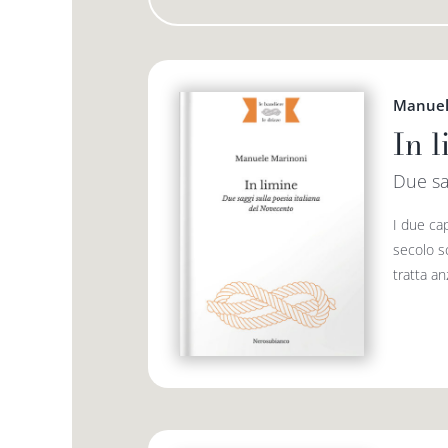
Manuel
In 
Due sa
I due cap
secolo sc
tratta an