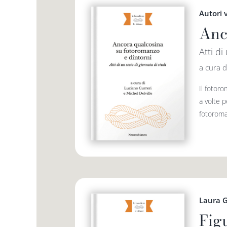
Autori 
Anc
Atti di
a cura d
Il fotoro
a volte p
fotoroman
Laura G
Fig