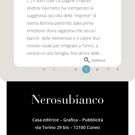
[...] Il libro sulle cui pagine il nipote
Andrea Vaschetto ha stemperato la
suggestiva raccolta delle “imprese” di
nonna Bettina partendo dalla prima
emozione d’una ragazzina che lascia i
banchi delle elementari e il calore d’un
mondo rurale per emigrare a Torino, a
servizio in una famiglia, fino all’ora delle...
continua
1
…
4
5
6
7
Casa editrice – Grafica – Pubblicità
via Torino 29 bis – 12100 Cuneo