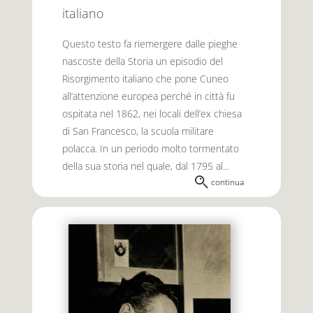
italiano
Questo testo fa riemergere dalle pieghe
nascoste della Storia un episodio del
Risorgimento italiano che pone Cuneo
all’attenzione europea perché in città fu
ospitata nel 1862, nei locali dell’ex chiesa
di San Francesco, la scuola militare
polacca. In un periodo molto tormentato
della sua storia nel quale, dal 1795 al...
continua