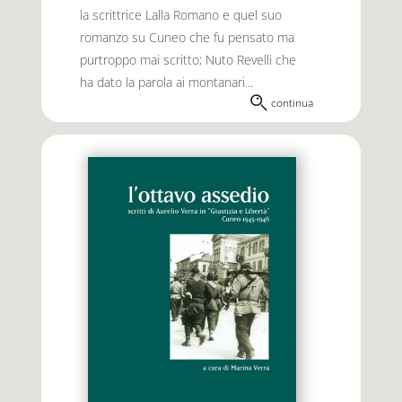
la scrittrice Lalla Romano e quel suo
romanzo su Cuneo che fu pensato ma
purtroppo mai scritto; Nuto Revelli che
ha dato la parola ai montanari...
continua