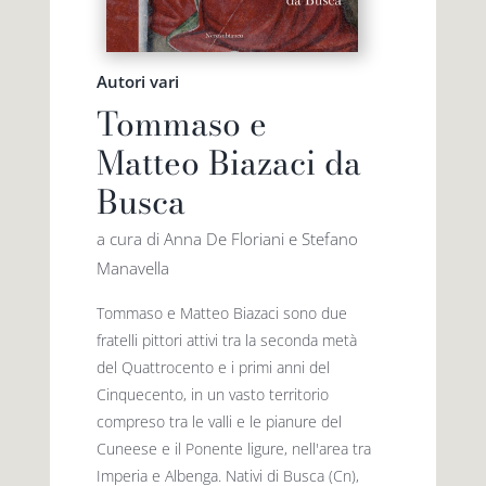
Premio letterario Giallovalle
le onde
Autori vari
Tommaso e
il tuo carrello
il porto
Matteo Biazaci da
Busca
Search
i traghetti
for:
a cura di Anna De Floriani e Stefano
Manavella
le zattere
Tommaso e Matteo Biazaci sono due
fratelli pittori attivi tra la seconda metà
i fuori collana
del Quattrocento e i primi anni del
Cinquecento, in un vasto territorio
compreso tra le valli e le pianure del
Cuneese e il Ponente ligure, nell'area tra
Imperia e Albenga. Nativi di Busca (Cn),