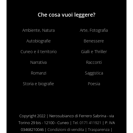
Che cosa vuoi leggere?
Ambiente, Natura
Arte, Fotografia
Autobiografie
Benessere
Cuneo e il territorio
Gialli e Thriller
Narrativa
Racconti
Romanzi
Saggistica
Storia e biografie
Poesia
Copyright 2022 | Nerosubianco di Ferrero Sabrina - via
Torino 29 bis - 12100 - Cuneo |
Tel. 0171 411921
| P. IVA
03468210046 |
Condizioni di vendita
|
Trasparenza
|