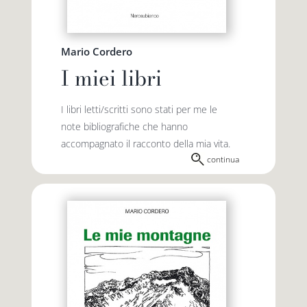
Premio letterario Giallovalle
le onde
Mario Cordero
I miei libri
il tuo carrello
il porto
I libri letti/scritti sono stati per me le
Search
note bibliografiche che hanno
i traghetti
accompagnato il racconto della mia vita.
for:
continua
le zattere
i fuori collana