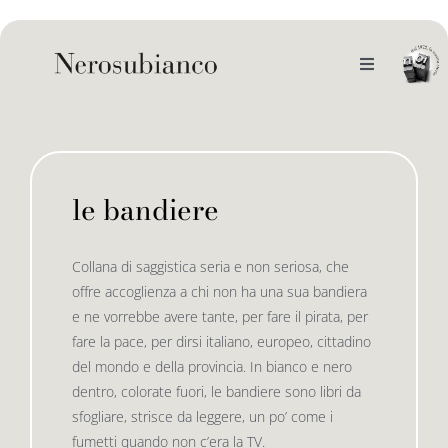
Skip
to
content
Toggle
Navigation
noi
il catalogo
le bandiere
gli autori
le bandiere le drizze
Collana di saggistica seria e non seriosa, che
offre accoglienza a chi non ha una sua bandiera
e-book
le bandiere le bandiere in verticale
e ne vorrebbe avere tante, per fare il pirata, per
fare la pace, per dirsi italiano, europeo, cittadino
del mondo e della provincia. In bianco e nero
outlet
le drizze
dentro, colorate fuori, le bandiere sono libri da
sfogliare, strisce da leggere, un po’ come i
fumetti quando non c’era la TV.
contatti
le golette