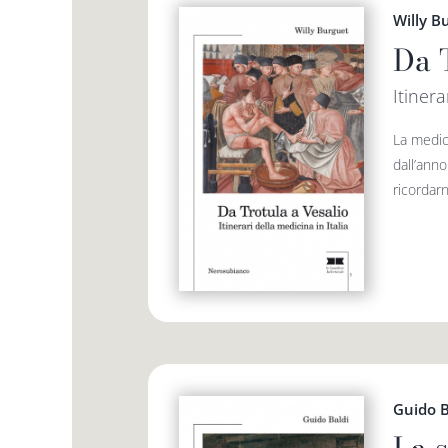
Willy B
Da 
Itinera
La medic
dall’ann
ricordarn
Guido B