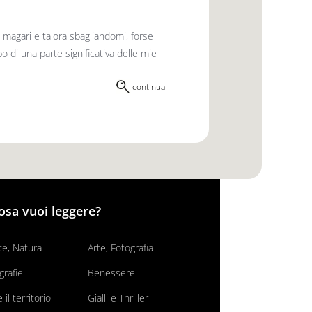
magari e talora sbagliandomi, forse
po di una parte significativa delle mie
continua
osa vuoi leggere?
e, Natura
Arte, Fotografia
grafie
Benessere
il territorio
Gialli e Thriller