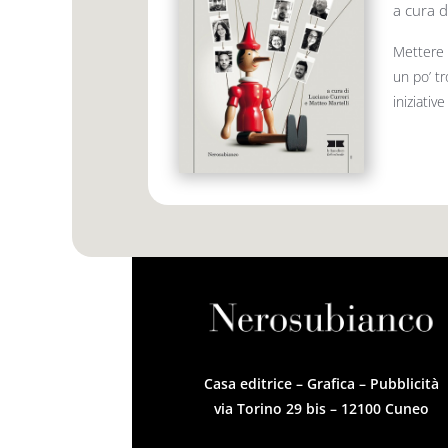
a cura d
Mettere 
un po’ tr
iniziativ
Casa editrice – Grafica – Pubblicità
via Torino 29 bis – 12100 Cuneo