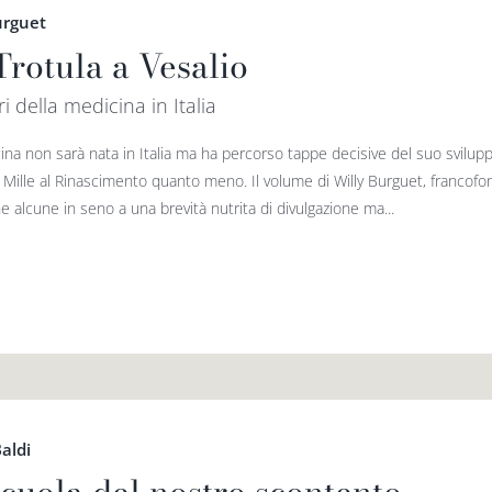
urguet
Trotula a Vesalio
ri della medicina in Italia
ina non sarà nata in Italia ma ha percorso tappe decisive del suo svilup
o Mille al Rinascimento quanto meno. Il volume di Willy Burguet, francofo
e alcune in seno a una brevità nutrita di divulgazione ma...
aldi