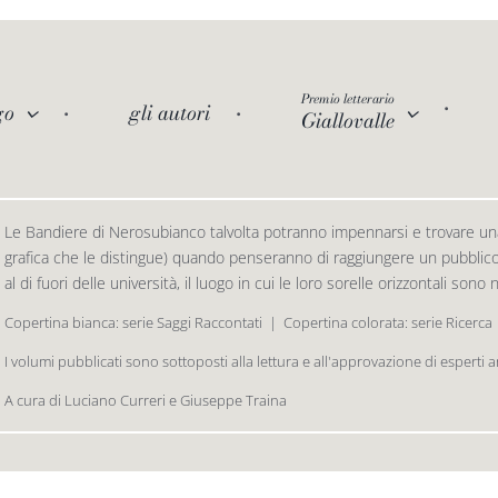
Premio letterario
go
gli autori
Giallovalle
Le Bandiere di Nerosubianco talvolta potranno impennarsi e trovare una
grafica che le distingue) quando penseranno di raggiungere un pubblico d
al di fuori delle università, il luogo in cui le loro sorelle orizzontali sono
Copertina bianca: serie Saggi Raccontati  |  Copertina colorata: serie Ricerca
I volumi pubblicati sono sottoposti alla lettura e all'approvazione di esperti 
A cura di Luciano Curreri e Giuseppe Traina