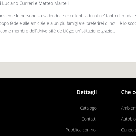
i Luciano Curreri e Matteo Martelli
insieme le persone – evadendo le eccellenti ‘adunatine’ tanto di moda e 
oppo fedele alle amicizie e a un più famigliare ‘preferirei di no’ – è lo sco
e come membro dell’Université de Liège: un’istituzione grazie...
Dettagli
Che c
Catalogo
Ambient
Contatti
Autobio
Pubblica con noi
Cuneo e 