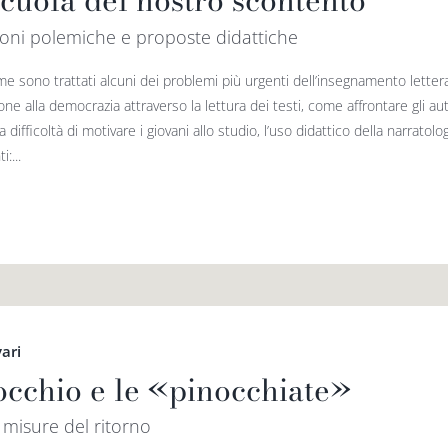
scuola del nostro scontento
oni polemiche e proposte didattiche
me sono trattati alcuni dei problemi più urgenti dell’insegnamento letter
one alla democrazia attraverso la lettura dei testi, come affrontare gli a
 la difficoltà di motivare i giovani allo studio, l’uso didattico della narrato
:...
vari
occhio e le «pinocchiate»
misure del ritorno