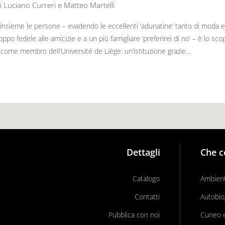
i Luciano Curreri e Matteo Martelli
insieme le persone – evadendo le eccellenti ‘adunatine’ tanto di moda e 
oppo fedele alle amicizie e a un più famigliare ‘preferirei di no’ – è lo sco
e come membro dell’Université de Liège: un’istituzione grazie...
Dettagli
Che c
Catalogo
Ambient
Contatti
Autobio
Pubblica con noi
Cuneo e 