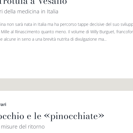
Trotula a Vesalio
ri della medicina in Italia
ina non sarà nata in Italia ma ha percorso tappe decisive del suo svilup
o Mille al Rinascimento quanto meno. Il volume di Willy Burguet, francofo
e alcune in seno a una brevità nutrita di divulgazione ma...
vari
occhio e le «pinocchiate»
misure del ritorno