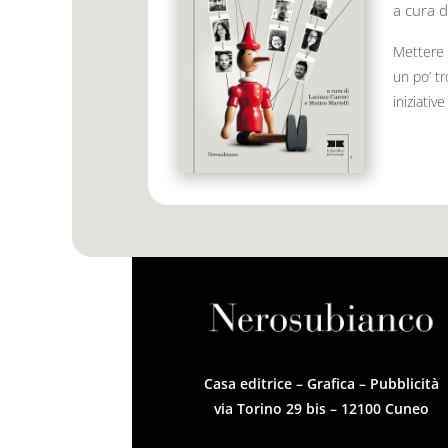
a cura d
Mettere 
un po’ tr
iniziativ
Casa editrice – Grafica – Pubblicità
via Torino 29 bis – 12100 Cuneo