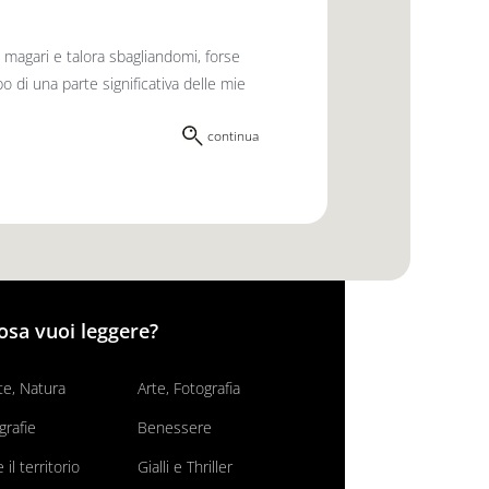
magari e talora sbagliandomi, forse
po di una parte significativa delle mie
continua
osa vuoi leggere?
e, Natura
Arte, Fotografia
grafie
Benessere
il territorio
Gialli e Thriller