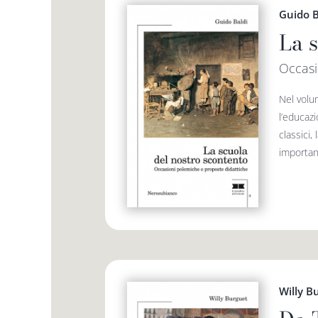
Guido B
La 
Occasi
Nel volu
l’educazi
classici,
importanti
Willy B