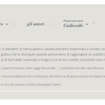
Premio letterario
go
gli autori
Giallovalle
Le Bandiere di Nerosubianco talvolta potranno impennarsi e trovare una
grafica che le distingue) quando penseranno di raggiungere un pubblico d
al di fuori delle università, il luogo in cui le loro sorelle orizzontali sono
Copertina bianca: serie Saggi Raccontati  |  Copertina colorata: serie Ricerca
I volumi pubblicati sono sottoposti alla lettura e all'approvazione di esperti 
A cura di Luciano Curreri e Giuseppe Traina