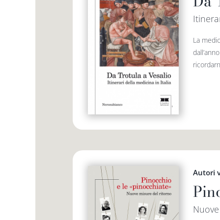
Da 
Itinera
La medic
dall’ann
ricordarn
Autori 
Pin
Nuove 