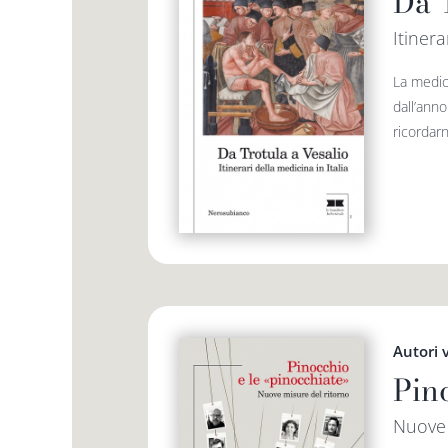
Da 
Itinera
La medic
dall’ann
ricordarn
Autori 
Pin
Nuove 