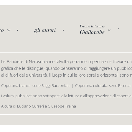
Premio letterario
go
gli autori
Giallovalle
Le Bandiere di Nerosubianco talvolta potranno impennarsi e trovare una
grafica che le distingue) quando penseranno di raggiungere un pubblico d
al di fuori delle università, il luogo in cui le loro sorelle orizzontali sono
Copertina bianca: serie Saggi Raccontati  |  Copertina colorata: serie Ricerca
I volumi pubblicati sono sottoposti alla lettura e all'approvazione di esperti 
A cura di Luciano Curreri e Giuseppe Traina