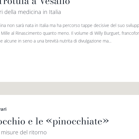
Trotula a Vesalio
ri della medicina in Italia
ina non sarà nata in Italia ma ha percorso tappe decisive del suo svilup
o Mille al Rinascimento quanto meno. Il volume di Willy Burguet, francofo
e alcune in seno a una brevità nutrita di divulgazione ma...
vari
occhio e le «pinocchiate»
misure del ritorno