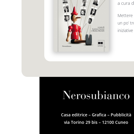
a cura d
Mettere 
un po’ tr
iniziativ
Casa editrice – Grafica – Pubblicità
via Torino 29 bis – 12100 Cuneo