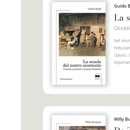
Guido B
La 
Occasi
Nel volu
l’educazi
classici,
importanti
Willy B