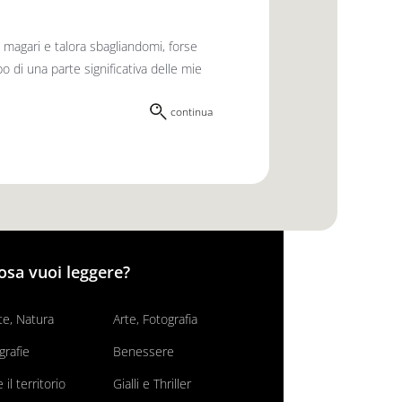
magari e talora sbagliandomi, forse
po di una parte significativa delle mie
continua
osa vuoi leggere?
e, Natura
Arte, Fotografia
grafie
Benessere
il territorio
Gialli e Thriller