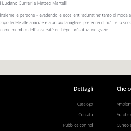
i Luciano Curreri e Matteo Martelli
insieme le persone – evadendo le eccellenti ‘adunatine’ tanto di moda e 
oppo fedele alle amicizie e a un più famigliare ‘preferirei di no’ – è lo sco
e come membro dell’Université de Liège: un’istituzione grazie...
Dettagli
Che c
Catalogo
Ambient
Contatti
Autobio
Pubblica con noi
Cuneo e 