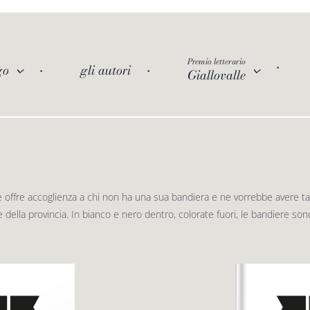
Premio letterario
go
gli autori
Giallovalle
e offre accoglienza a chi non ha una sua bandiera e ne vorrebbe avere tante
 della provincia. In bianco e nero dentro, colorate fuori, le bandiere sono 