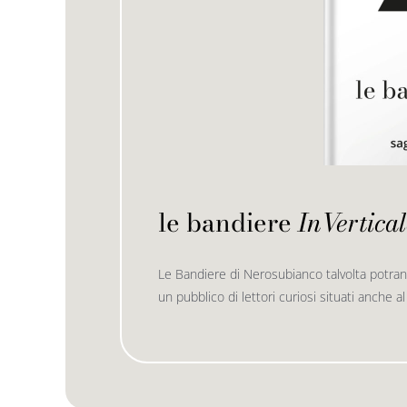
le bandiere
InVertical
Le Bandiere di Nerosubianco talvolta potran
un pubblico di lettori curiosi situati anche al 