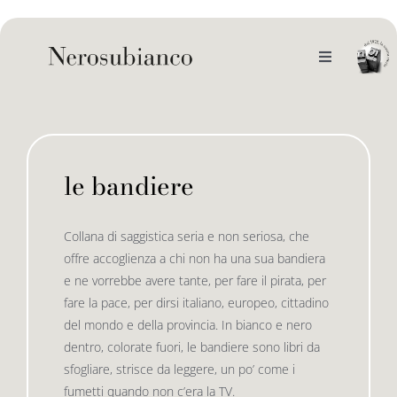
Skip
to
content
Toggle
Navigation
noi
il catalogo
le bandiere
gli autori
le bandiere le drizze
Collana di saggistica seria e non seriosa, che
offre accoglienza a chi non ha una sua bandiera
e-book
le bandiere le bandiere in verticale
e ne vorrebbe avere tante, per fare il pirata, per
fare la pace, per dirsi italiano, europeo, cittadino
del mondo e della provincia. In bianco e nero
outlet
le drizze
dentro, colorate fuori, le bandiere sono libri da
sfogliare, strisce da leggere, un po’ come i
fumetti quando non c’era la TV.
contatti
le golette