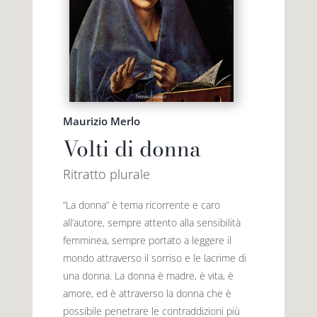
Maurizio Merlo
Volti di donna
Ritratto plurale
“La donna” è tema ricorrente e caro
all’autore, sempre attento alla sensibilità
femminea, sempre portato a leggere il
mondo attraverso il sorriso e le lacrime di
una donna. La donna è madre, è vita, è
amore, ed è attraverso la donna che è
possibile penetrare le contraddizioni più