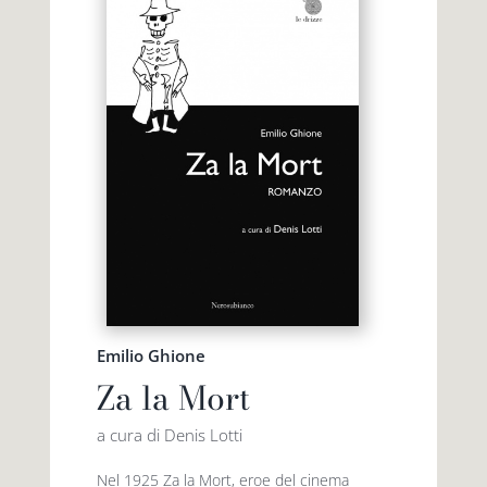
Emilio Ghione
Za la Mort
a cura di Denis Lotti
Nel 1925 Za la Mort, eroe del cinema