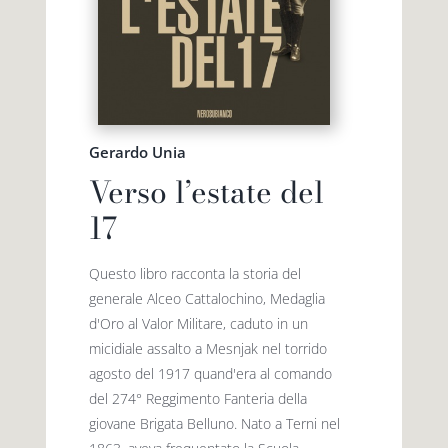
Gerardo Unia
Verso l’estate del
17
Questo libro racconta la storia del
generale Alceo Cattalochino, Medaglia
d'Oro al Valor Militare, caduto in un
micidiale assalto a Mesnjak nel torrido
agosto del 1917 quand'era al comando
del 274° Reggimento Fanteria della
giovane Brigata Belluno. Nato a Terni nel