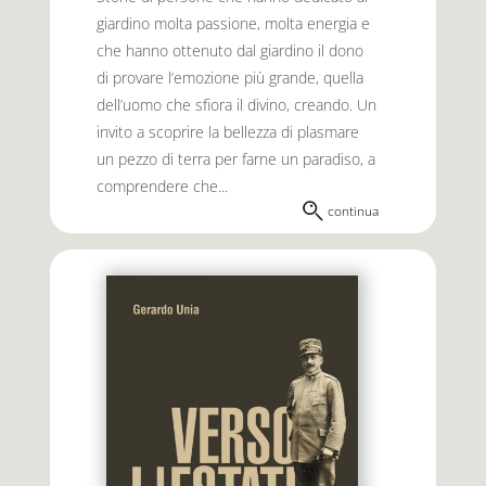
giardino molta passione, molta energia e
che hanno ottenuto dal giardino il dono
di provare l’emozione più grande, quella
dell’uomo che sfiora il divino, creando. Un
invito a scoprire la bellezza di plasmare
un pezzo di terra per farne un paradiso, a
comprendere che...
continua