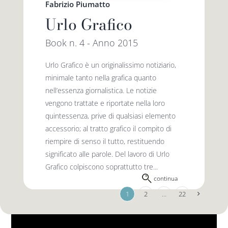
Fabrizio Piumatto
Urlo Grafico
Book n. 4 - Anno 2015
Urlo Grafico è un originalissimo notiziario,
minimale tanto nella grafica quanto
nell’essenza giornalistica. Le notizie
vengono trattate e riportate nella loro
quintessenza, prive di qualsiasi elemento
accessorio; al tratto grafico il compito di
riempire di senso il tutto, restituendo
significato alle parole. Del lavoro di Urlo
Grafico colpiscono soprattutto tre...
continua
1
2
…
22