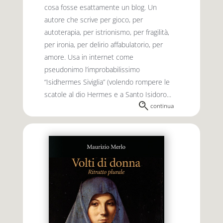
cosa fosse esattamente un blog. Un
autore che scrive per gioco, per
autoterapia, per istrionismo, per fragilità,
per ironia, per delirio affabulatorio, per
amore. Usa in internet come
pseudonimo l’improbabilissimo
“Isidhermes Siviglia” (volendo rompere le
scatole al dio Hermes e a Santo Isidoro...
continua