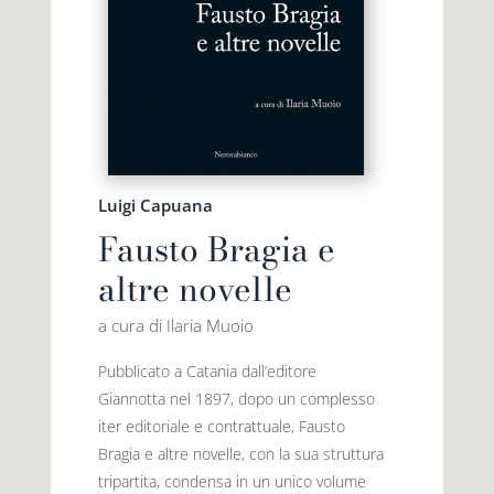
Luigi Capuana
Fausto Bragia e
altre novelle
a cura di Ilaria Muoio
Pubblicato a Catania dall’editore
Giannotta nel 1897, dopo un complesso
iter editoriale e contrattuale, Fausto
Bragia e altre novelle, con la sua struttura
tripartita, condensa in un unico volume