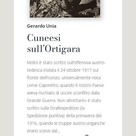
Premio letterario Giallovalle
le onde
Gerardo Unia
Cuneesi
il tuo carrello
il porto
sull’Ortigara
Search
i traghetti
Molto è stato scritto sull’offensiva austro-
for:
tedesca iniziata il 24 ottobre 1917 sul
fronte dell’Isonzo, universalmente nota
le zattere
come Caporetto, quando il nostro Paese
aveva rischiato di uscire sconfitto dalla
i fuori collana
Grande Guerra. Non altrettanto è stato
scritto sulla Strafexpedition (la
Spedizione punitiva) della primavera del
1916, quando le truppe austro-ungariche
erano scese dal...