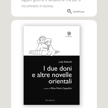
riscontrano in buona...
continua