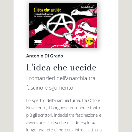
Antonio Di Grado
L’idea che uccide
I romanzieri dell'anarchia tra
fascino e sgomento
Lo spettro dell’anarchia turba, tra Otto e
Novecento, il borghese europeo e tanto
più gli scrittori, indecisi tra fascinazione e
avversione. L’idea che uccide esplora,
lungo una rete di percorsi intrecciati, una