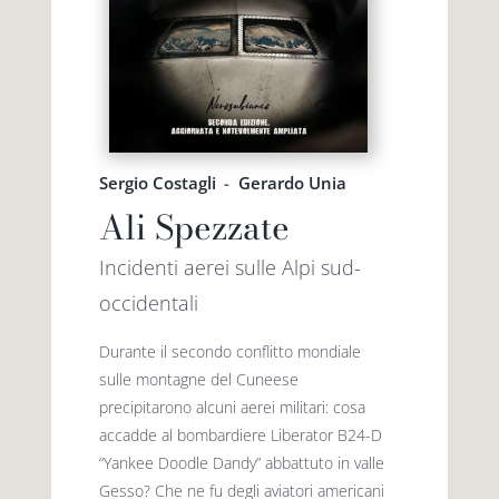
Sergio Costagli
-
Gerardo Unia
Ali Spezzate
Incidenti aerei sulle Alpi sud-
occidentali
Durante il secondo conflitto mondiale
sulle montagne del Cuneese
precipitarono alcuni aerei militari: cosa
accadde al bombardiere Liberator B24-D
“Yankee Doodle Dandy” abbattuto in valle
Gesso? Che ne fu degli aviatori americani