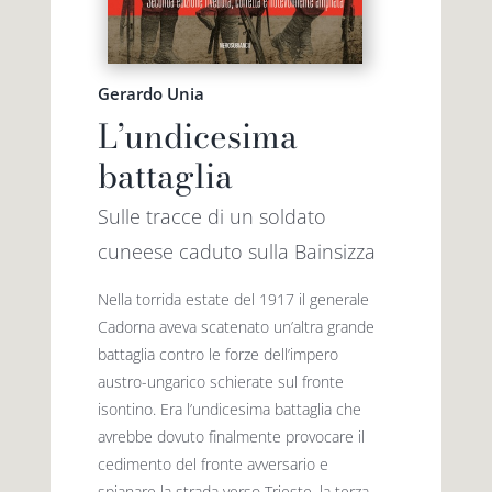
Premio letterario Giallovalle
le onde
Gerardo Unia
L’undicesima
il tuo carrello
il porto
battaglia
Search
i traghetti
Sulle tracce di un soldato
for:
cuneese caduto sulla Bainsizza
le zattere
Nella torrida estate del 1917 il generale
Cadorna aveva scatenato un’altra grande
battaglia contro le forze dell’impero
i fuori collana
austro-ungarico schierate sul fronte
isontino. Era l’undicesima battaglia che
avrebbe dovuto finalmente provocare il
cedimento del fronte avversario e
spianare la strada verso Trieste, la terza