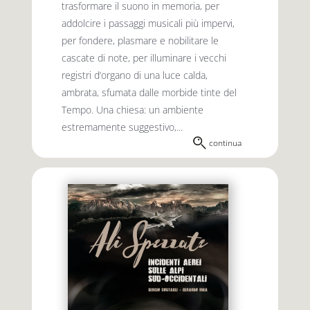
trasformare il suono in memoria, per
addolcire i passaggi musicali più impervi,
per fondere, plasmare e nobilitare le
cascate di note, per illuminare i vecchi
registri d’organo di una luce calda,
ambrata, sfumata dalle morbide tinte del
Tempo. Una chiesa: un ambiente
estremamente suggestivo,...
continua